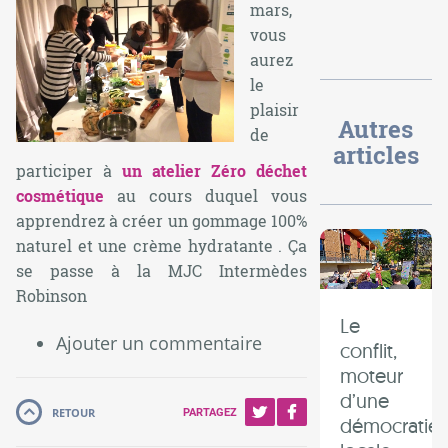
mars,
vous
aurez
le
plaisir
Autres
de
articles
participer à
un atelier Zéro déchet
cosmétique
au cours duquel vous
apprendrez à créer un gommage 100%
naturel et une crème hydratante . Ça
se passe à la MJC Intermèdes
Robinson
Le
Ajouter un commentaire
conflit,
moteur
d’une
RETOUR
PARTAGEZ
démocratie