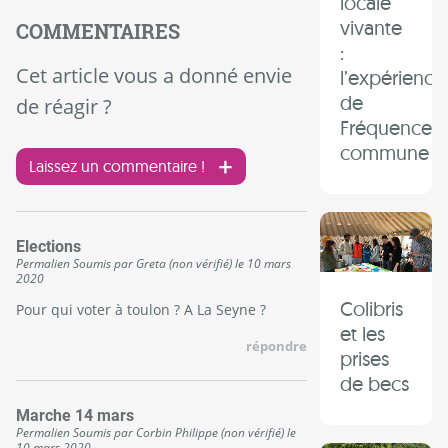
locale
vivante
COMMENTAIRES
:
Cet article vous a donné envie
l’expérience
de
de réagir ?
Fréquence
commune
Laissez un commentaire !
Elections
Permalien
Soumis par
Greta (non vérifié)
le
10 mars
2020
Colibris
Pour qui voter à toulon ? A La Seyne ?
et les
répondre
prises
de becs
Marche 14 mars
Permalien
Soumis par
Corbin Philippe (non vérifié)
le
10 mars 2020