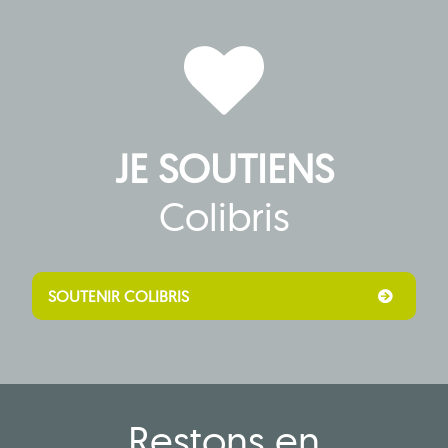
Nationale
Colibris
2026 :
un
temps
fort de
JE SOUTIENS
la vie
associative
Colibris
SOUTENIR COLIBRIS
Restons en