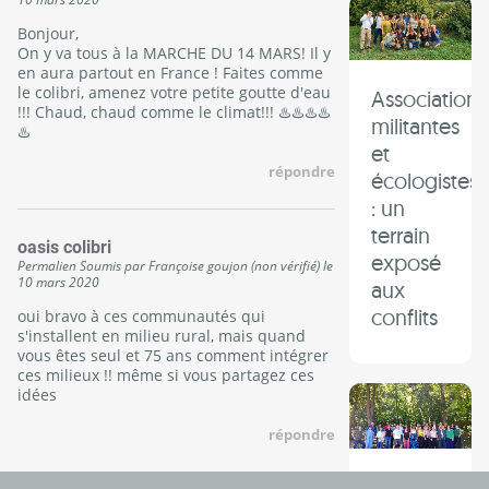
Bonjour,
On y va tous à la MARCHE DU 14 MARS! Il y
en aura partout en France ! Faites comme
le colibri, amenez votre petite goutte d'eau
Associations
!!! Chaud, chaud comme le climat!!! ♨️♨️♨️♨️
militantes
♨️
et
répondre
écologistes
: un
terrain
oasis colibri
exposé
Permalien
Soumis par
Françoise goujon (non vérifié)
le
10 mars 2020
aux
conflits
oui bravo à ces communautés qui
s'installent en milieu rural, mais quand
vous êtes seul et 75 ans comment intégrer
ces milieux !! même si vous partagez ces
idées
répondre
Rencontre