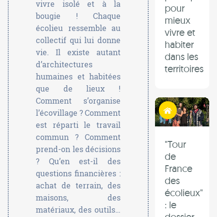
vivre isolé et à la
pour
bougie ! Chaque
mieux
écolieu ressemble au
vivre et
collectif qui lui donne
habiter
vie. Il existe autant
dans les
d’architectures
territoires
humaines et habitées
que de lieux !
Comment s’organise
Habiter autrement
l’écovillage ? Comment
est réparti le travail
commun ? Comment
"Tour
prend-on les décisions
de
? Qu’en est-il des
France
questions financières :
des
achat de terrain, des
écolieux"
maisons, des
: le
matériaux, des outils…
dossier