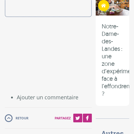
Habiter autrement
Notre-
Dame-
des-
Landes :
une
zone
d’expérimen
face à
l’effondrem
?
Ajouter un commentaire
RETOUR
PARTAGEZ
Autres