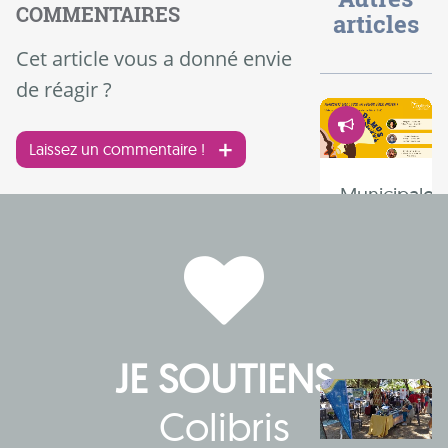
COMMENTAIRES
articles
Cet article vous a donné envie
de réagir ?
Démocrati
Laissez un commentaire !
Municipales
2026 :
choisir
l’écologie
et la
démocratie 
JE SOUTIENS
Colibris