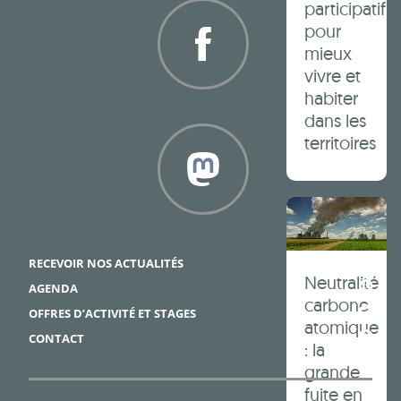
participatif
pour
mieux
vivre et
habiter
Facebook
dans les
territoires
Framapiaf
RECEVOIR NOS ACTUALITÉS
Neutralité
AGENDA
carbone
OFFRES D’ACTIVITÉ ET STAGES
atomique
CONTACT
: la
grande
fuite en