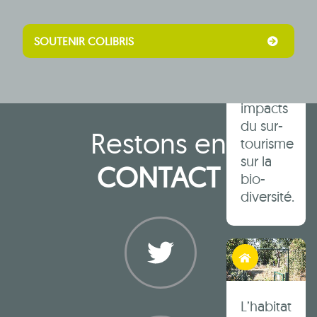
Agde :
faire la
SOUTENIR COLIBRIS
fête et
réfléchir
aux
impacts
du sur-
Restons en
tourisme
sur la
CONTACT
bio-
diversité.
Habiter autrement
Twitter
L’habitat