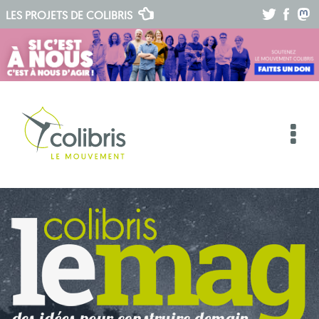
.
.
.
LES PROJETS DE
COLIBRIS