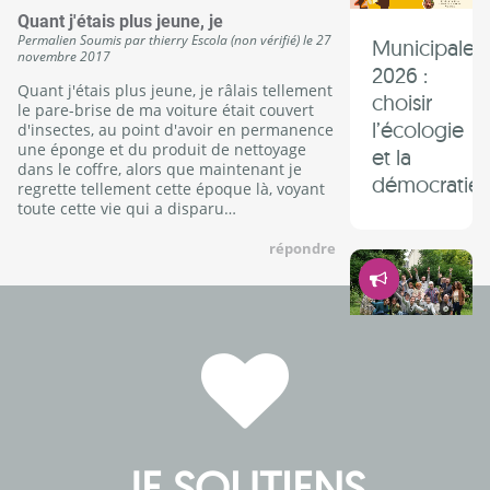
Quant j'étais plus jeune, je
Permalien
Soumis par
thierry Escola (non vérifié)
le
27
Municipales
novembre 2017
2026 :
Quant j'étais plus jeune, je râlais tellement
choisir
le pare-brise de ma voiture était couvert
l’écologie
d'insectes, au point d'avoir en permanence
une éponge et du produit de nettoyage
et la
dans le coffre, alors que maintenant je
démocratie 
regrette tellement cette époque là, voyant
toute cette vie qui a disparu…
répondre
Démocrati
Les
temps
forts de
l’année
2025,
JE SOUTIENS