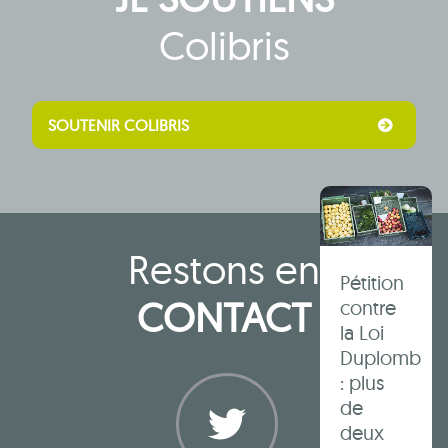
en
images,
Colibris
en
textes
et en
liens !
SOUTENIR COLIBRIS
Restons en
Pétition
CONTACT
contre
la Loi
Duplomb
: plus
de
deux