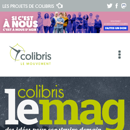
.
.
.
LES PROJETS DE
COLIBRIS