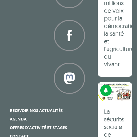
millions
de voix
Twitter
pour la
démocratie,
la santé
et
l’agriculture
du
Facebook
vivant
Biodiversit
Framapiaf
RECEVOIR NOS ACTUALITÉS
La
sécurité
AGENDA
sociale
OFFRES D’ACTIVITÉ ET STAGES
de
CONTACT