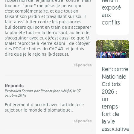
l'obsession de ne jamais être "contre" mais
toujours "pour" me pèse. Je pense que
exposé
c'est complémentaire, et que tout en
aux
faisant son jardin et travaillant sur soi, il
conflits
faut aussi lutter contre les puissances
bulldozers qui sont en train de s'accaparer
la planète tout en la détruisant, au lieu de
s'acoquiner avec eux (c'est aussi ce que M.
Malet reproche à Pierre Rabhi - de côtoyer
des PDG de boîtes du CAC 40- et je dois
dire que je le rejoins là-dessus).
répondre
Rencontre
Nationale
Colibris
Réponds
2026 :
Permalien
Soumis par
Pironet (non vérifié)
le
07
octobre 2018
un
Entièrement d accord avec l article à ce
temps
sujet sur le monde diplomatique..
fort de
la vie
répondre
associative