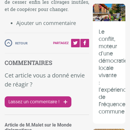
de cesser enfin les clivages inutiles,
et de coopérer pour changer.
Ajouter un commentaire
Le
conflit,
RETOUR
PARTAGEZ
moteur
d’une
démocratie
COMMENTAIRES
locale
vivante
Cet article vous a donné envie
:
de réagir ?
l’expérience
de
Laissez un commentaire !
Fréquence
commune
Article de M.Malet sur le Monde