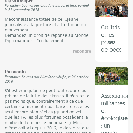
diplomatique
Permalien
Soumis par
Claudine Burggraf (non vérifié)
le
27 septembre 2018
Méconnaissance totale de ce ...jeune
journaliste à la posture et à l 'éthique du
Colibris
mouvement. ..
et les
Demandez un droit de réponse au Monde
Diplomatique. ..Cordialement
prises
de becs
répondre
Puissants
Permalien
Soumis par
Alice (non vérifié)
le
06 octobre
2018
S'il est vrai qu'on ne peut tout réduire au
Associations
prisme de la lutte des classes, il n'en reste
pas moins que, contrairement à ce que
militantes
certains aimeraient nous faire croire, elles
et
sont encore bien réelles (quand on voit
écologistes
que les 1% les plus fortunés possèdent la
moitié de la richesse mondiale...). Moi-
: un
même colibri depuis 2012, je dois dire que
terrain