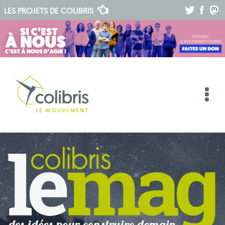
.
.
.
LES PROJETS DE
COLIBRIS