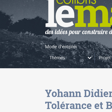
naires
questions
Mode d'emploi
Thèmes
Projet
Yohann Didier
Tolérance et B