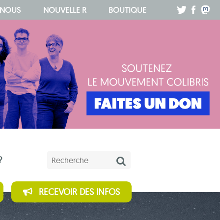
.
.
.
 NOUS
NOUVELLE R
BOUTIQUE
Mots-clés
?
RECEVOIR DES INFOS