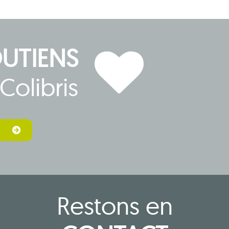
OUTIENS
Colibris
Restons en