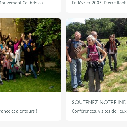
Mouvement Colibris au...
En février 2006, Pierre Rabhi
SOUTENEZ NOTRE IN
rance et alentours !
Conférences, visites de lieux