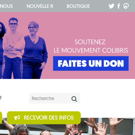
.
.
.
 NOUS
NOUVELLE R
BOUTIQUE
Mots-clés
?
RECEVOIR DES INFOS