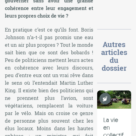
gouverner sans avoir une grande
cohérence entre leur engagement et
leurs propres choix de vie ?
En pratique c’est ce qu’ils font. Boris
Johnson n’a-t-il pas promis une eau
Autres
et un air plus propres ? Tout le monde
articles
sait bien que ce sont des bobards !
du
Peu de politiciens mettent leurs actes
dossier
en cohérence avec leurs discours,
peu d’entre eux ont un vrai rêve dans
le sens où l’entendait Martin Luther
King. Il existe bien des politiciens qui
Non Violence
ne prennent plus l’avion, sont
végétariens, remplacent la voiture
par le vélo. Mais on croise ce genre
La vie
de personne plus souvent chez les
en
élus locaux. Moins dans les hautes
collectif,
sphères : un ministre qui fait