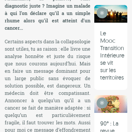
diagnostic juste ? Imagine un malade
Transition Intérieure
à qui l’on déclare qu’il a un simple
rhume alors qu’il est atteint d’un
cancer...
Le
Mooc
Certains aspects dans la collapsologie
Transition
sont utiles, tu as raison : elle livre une
Intérieure
analyse honnête et juste du risque
se vit
que nous courons aujourd’hui. Mais
sur les
en faire un message dominant pour
territoires
un large public sans évoquer de
solution possible, est dangereux. Un
médecin doit être compatissant.
Transition Intérieure
Annoncer à quelqu’un qu’il a un
cancer se fait de manière adaptée : si
quelqu’un est particulièrement
fragile, il faut trouver les mots. Aussi
90° : La
pour moi ce message d’effondrement
revue