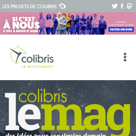
.
.
.
LES PROJETS DE
COLIBRIS