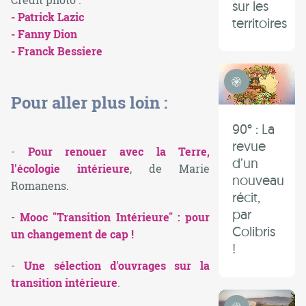
sur les
- Patrick Lazic
territoires
- Fanny Dion
- Franck Bessiere
Transition Intérieure
Pour aller plus loin :
90° : La
revue
-
Pour renouer avec la Terre,
d’un
l'écologie intérieure
, de Marie
nouveau
Romanens.
récit,
par
-
Mooc "Transition Intérieure" : pour
Colibris
un changement de cap !
!
-
Une sélection d'ouvrages sur la
transition intérieure
.
Transition Intérieure