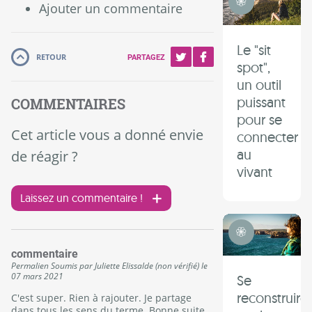
Ajouter un commentaire
Le "sit
RETOUR
PARTAGEZ
spot",
un outil
puissant
COMMENTAIRES
pour se
Cet article vous a donné envie
connecter
au
de réagir ?
vivant
Laissez un commentaire !
Transition Intérieure
commentaire
Permalien
Soumis par
Juliette Elissalde (non vérifié)
le
07 mars 2021
Se
reconstruire
C'est super. Rien à rajouter. Je partage
dans tous les sens du terme. Bonne suite