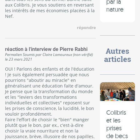
par la
aux Colibris. Je vous soutiens en reversant
nature
les intérêts de mes économies placées à la
Nef.
répondre
Autres
réaction à l'interview de Pierre Rabhi
Permalien
Soumis par
Claire Lamoureux (non vérifié)
articles
le
23 mars 2021
OUI ! Parlons des enfants et de l'éducation
! Je suis également persuadée que nous
pourrions "aboutir au miracle" en
généralisant une éducation faite d'amour.
Je pense que la transformation du monde
et les "leviers des transformations
individuelles et collectives" reposent sur
les prises de conscience, la lucidité, le bon
Colibris
vouloir profondément.
et les
Faire l'effort de choisir le "bien" manger
plutôt que le bon, par ex., c'est-à-dire
prises
choisir la vraie nourriture et non la
de becs
jouissance, brève, illusoire de nos papilles.