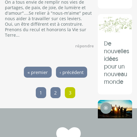
On a tous envie de remplir nos vies de
partages, de paix, de joie, de lumière et
d'amour"....Se relier à "nous-m'aime" peut
nous aider à travailler sur ces leviers.
Oui, un être différent est à construire.
Prenons du recul et honorons la Vie sur
Terre...
De
répondre
nouvelles
idées
pour un
Pages
« premier
‹ précédent
nouveau
monde
1
2
3
Transition Intérieure
Le
Mooc