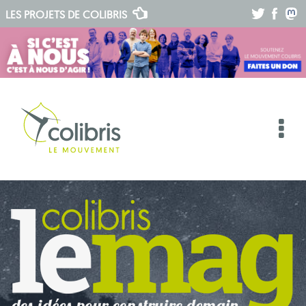
.
.
.
LES PROJETS DE
COLIBRIS