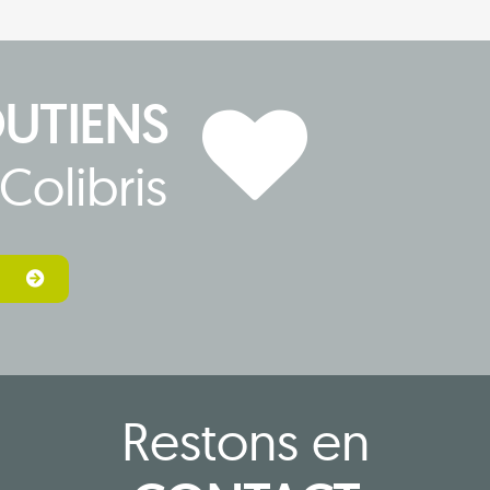
OUTIENS
Colibris
Restons en