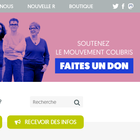
.
.
.
 NOUS
NOUVELLE R
BOUTIQUE
Mots-clés
?
RECEVOIR DES INFOS