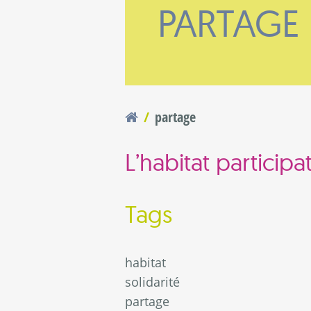
PARTAGE
naires
questions
partage
Vous êtes ici
L’habitat participa
Tags
habitat
solidarité
partage