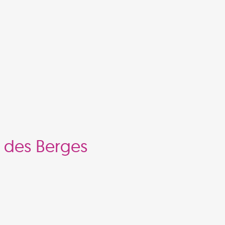
ticipatif pour mieux vivre et habiter dans les territoir
n des Berges