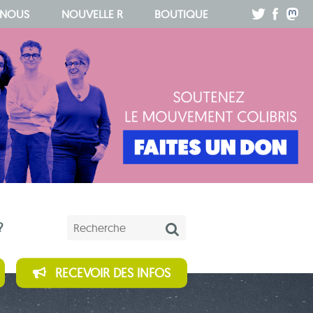
.
.
.
 NOUS
NOUVELLE R
BOUTIQUE
Mots-clés
?
RECEVOIR DES INFOS