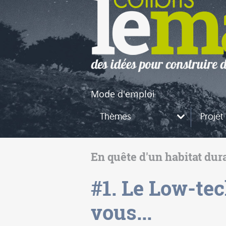
naires
questions
Mode d'emploi
Thèmes
Projet
En quête d'un habitat dur
#1. Le Low-tec
vous...