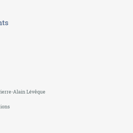
nts
Pierre-Alain Lévêque
tions