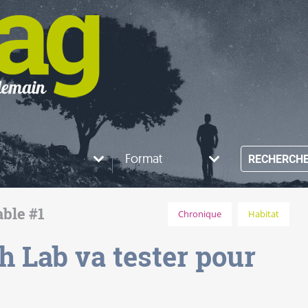
Format
RECHERCH
able #1
Chronique
Habitat
h Lab va tester pour