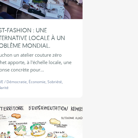
ST-FASHION : UNE
TERNATIVE LOCALE À UN
OBLÈME MONDIAL.
uchon un atelier couture zéro
het apporte, à l'échelle locale, une
onse concrète pour...
VE
/
Démocratie
,
Économie
,
Sobriété
,
darité