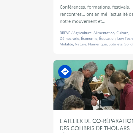
Conférences, formations, festivals,
rencontres... ont animé l'actualité d
notre mouvement et...
BRÈVE
/
Agriculture
,
Alimentation
,
Culture
,
Démocratie
,
Économie
,
Éducation
,
Low Tech
Mobilité
,
Nature
,
Numérique
,
Sobriété
,
Solid
En transition
L’ATELIER DE CO-RÉPARATIO
DES COLIBRIS DE THOUARS