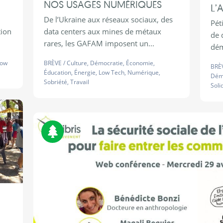
NOS USAGES NUMÉRIQUES
L’
De l’Ukraine aux réseaux sociaux, des
Pét
tion
data centers aux mines de métaux
de 
rares, les GAFAM imposent un...
démo
Low
BRÈVE
/
Culture
,
Démocratie
,
Économie
,
BRÈ
Éducation
,
Énergie
,
Low Tech
,
Numérique
,
Dém
Sobriété
,
Travail
Soli
Biodiversité