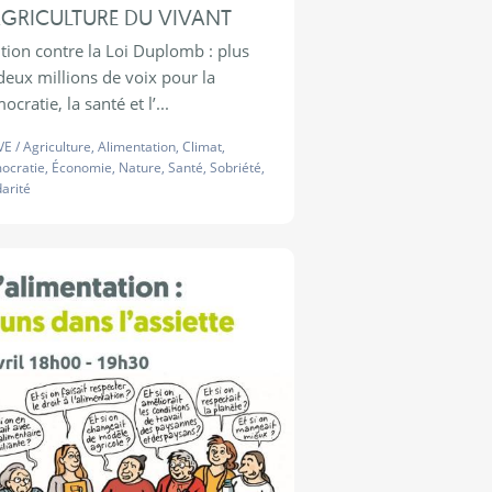
AGRICULTURE DU VIVANT
ition contre la Loi Duplomb : plus
deux millions de voix pour la
cratie, la santé et l’...
VE
/
Agriculture
,
Alimentation
,
Climat
,
ocratie
,
Économie
,
Nature
,
Santé
,
Sobriété
,
darité