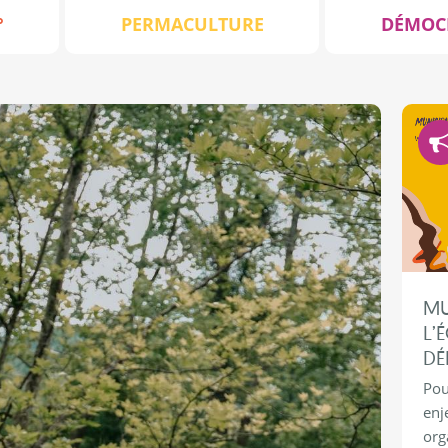
°
PERMACULTURE
DÉMOC
MU
L’
DÉ
Pou
enj
org