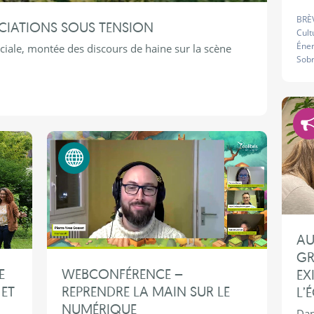
BRÈ
OCIATIONS SOUS TENSION
Cult
Éner
ciale, montée des discours de haine sur la scène
Sobr
Numérique éthique
AU
GR
E
WEBCONFÉRENCE –
EX
 ET
REPRENDRE LA MAIN SUR LE
L’
NUMÉRIQUE
Dan