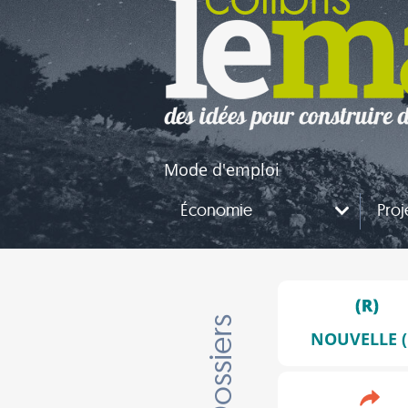
naires
questions
Mode d'emploi
Économie
Proj
Dossiers
NOUVELLE (