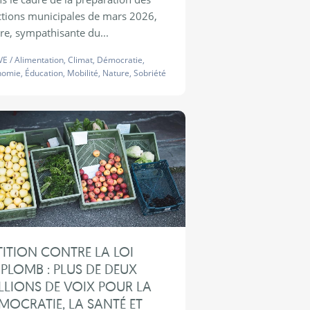
ctions municipales de mars 2026,
ire, sympathisante du...
VE
/
Alimentation
,
Climat
,
Démocratie
,
nomie
,
Éducation
,
Mobilité
,
Nature
,
Sobriété
TITION CONTRE LA LOI
PLOMB : PLUS DE DEUX
LLIONS DE VOIX POUR LA
MOCRATIE, LA SANTÉ ET