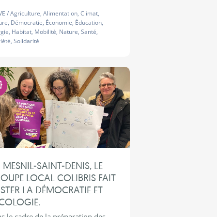
VE
/
Agriculture
,
Alimentation
,
Climat
,
ure
,
Démocratie
,
Économie
,
Éducation
,
gie
,
Habitat
,
Mobilité
,
Nature
,
Santé
,
iété
,
Solidarité
Démocratie
 MESNIL-SAINT-DENIS, LE
OUPE LOCAL COLIBRIS FAIT
ISTER LA DÉMOCRATIE ET
ÉCOLOGIE.
s le cadre de la préparation des