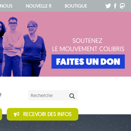
.
.
.
 NOUS
NOUVELLE R
BOUTIQUE
Mots-clés
?
RECEVOIR DES INFOS