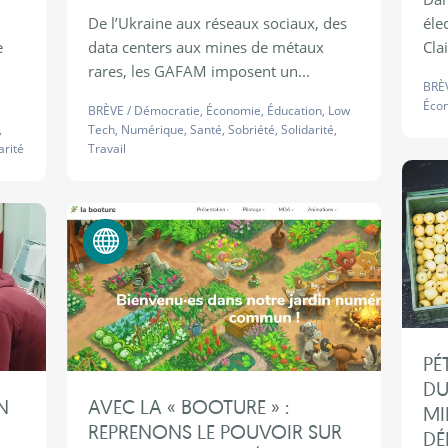
De l’Ukraine aux réseaux sociaux, des
éle
e
data centers aux mines de métaux
Cla
rares, les GAFAM imposent un...
BRÈ
Éco
BRÈVE
/
Démocratie
,
Économie
,
Éducation
,
Low
,
Tech
,
Numérique
,
Santé
,
Sobriété
,
Solidarité
,
arité
Travail
Numérique éthique
PÉ
DU
N
AVEC LA « BOOTURE » :
MI
REPRENONS LE POUVOIR SUR
DÉ