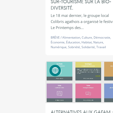
SUR-TOURISME SUR LA BIO-
DIVERSITÉ.
Le 18 mai dernier, le groupe local
Colibris agathois a organisé le festiv
Le Printemps des...
BRÈVE
/
Alimentation
,
Culture
,
Démocratie
,
Économie
,
Éducation
,
Habitat
,
Nature
,
Numérique
,
Sobriété
,
Solidarité
,
Travail
Numérique éthique
ALTERNATIVES AUX GAFAM :