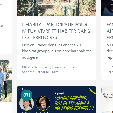
CE
L’HABITAT PARTICIPATIF POUR
FA
ce
MIEUX VIVRE ET HABITER DANS
AL
LES TERRITOIRES
PR
Née en France dans les années 70,
A L
l'habitat groupé, qu'on appelait "habitat
déc
autogéré...
rép
BRÈVE
/
Démocratie
,
Économie
,
Habitat
,
BRÈ
Sobriété
,
Solidarité
,
Travail
Soli
Nouvelle (R)