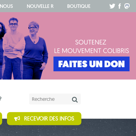
.
.
.
 NOUS
NOUVELLE R
BOUTIQUE
Mots-clés
?
RECEVOIR DES INFOS