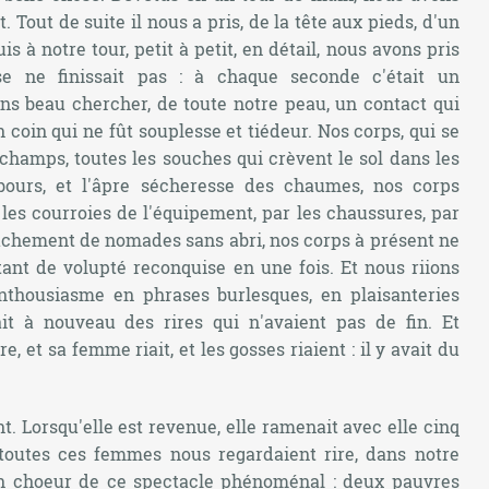
 Tout de suite il nous a pris, de la tête aux pieds, d'un
s à notre tour, petit à petit, en détail, nous avons pris
se ne finissait pas : à chaque seconde c'était un
s beau chercher, de toute notre peau, un contact qui
un coin qui ne fût souplesse et tiédeur. Nos corps, qui se
 champs, toutes les souches qui crèvent le sol dans les
abours, et l'âpre sécheresse des chaumes, nos corps
 les courroies de l'équipement, par les chaussures, par
nachement de nomades sans abri, nos corps à présent ne
tant de volupté reconquise en une fois. Et nous riions
enthousiasme en phrases burlesques, en plaisanteries
t à nouveau des rires qui n'avaient pas de fin. Et
e, et sa femme riait, et les gosses riaient : il y avait du
. Lorsqu'elle est revenue, elle ramenait avec elle cinq
t toutes ces femmes nous regardaient rire, dans notre
 en choeur de ce spectacle phénoménal : deux pauvres