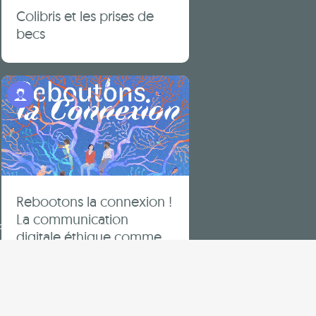
Colibris et les prises de
becs
Programme Jeunes
RECEVOIR NOS ACTUALITÉS
AGENDA
OFFRES D’ACTIVITÉ ET STAGES
CONTACT
Rebootons la connexion !
La communication
ce cotisants
mentions légales & crédits
digitale éthique comme
levier pour un futur
résilient