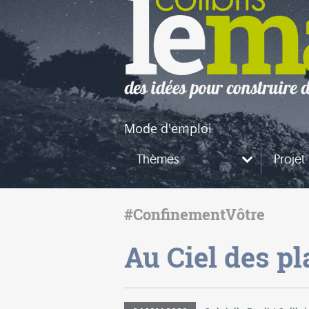
naires
questions
Mode d'emploi
Thèmes
Projet
#ConfinementVôtre
Au Ciel des pl