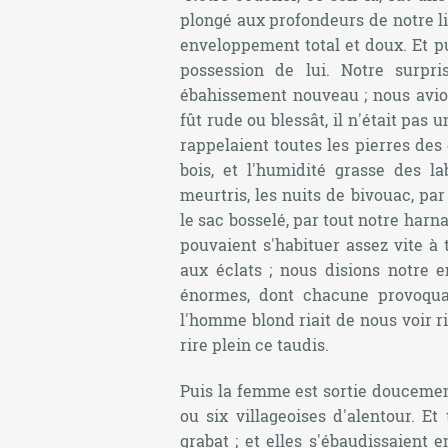
plongé aux profondeurs de notre lit.
enveloppement total et doux. Et pui
possession de lui. Notre surpri
ébahissement nouveau ; nous avion
fût rude ou blessât, il n'était pas 
rappelaient toutes les pierres des
bois, et l'humidité grasse des l
meurtris, les nuits de bivouac, par
le sac bosselé, par tout notre har
pouvaient s'habituer assez vite à 
aux éclats ; nous disions notre 
énormes, dont chacune provoquai
l'homme blond riait de nous voir rir
rire plein ce taudis.
Puis la femme est sortie doucement
ou six villageoises d'alentour. E
grabat ; et elles s'ébaudissaient