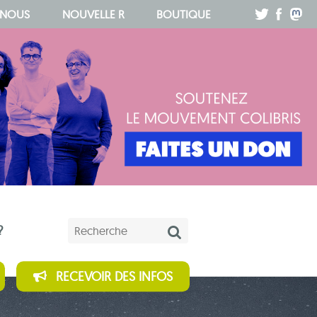
.
.
.
 NOUS
NOUVELLE R
BOUTIQUE
Mots-clés
?
RECEVOIR DES INFOS