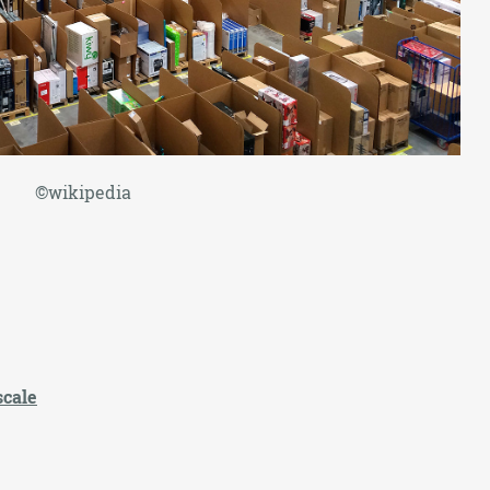
©wikipedia
scale