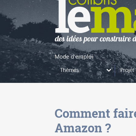
naires
questions
Mode d'emploi
Thèmes
Projet
Comment faire
Amazon ?