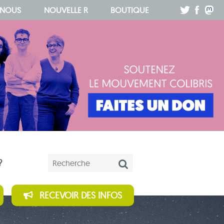
.
.
.
 NOUS
NOUVELLE R
BOUTIQUE
Mots-clés
?
RECEVOIR DES INFOS