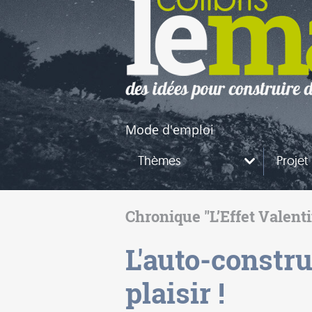
naires
questions
Mode d'emploi
Thèmes
Projet
Chronique "L’Effet Valent
L'auto-constru
plaisir !