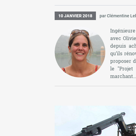
10 JANVIER 2018
par Clémentine Le
Ingénieure
avec Olivi
depuis ach
qu’ils rén
proposer de
le "Projet
marchant