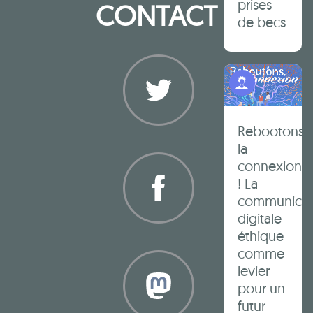
prises
CONTACT
de becs
Programme Jeunes
Rebootons
Twitter
la
connexion
! La
communicat
digitale
éthique
Facebook
comme
levier
pour un
futur