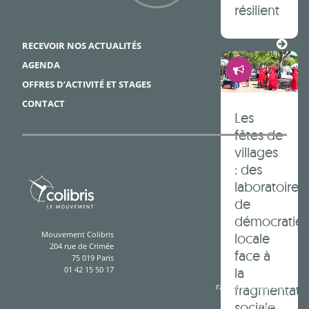
résilient
Framapiaf
RECEVOIR NOS ACTUALITÉS
Démocrati
AGENDA
OFFRES D’ACTIVITÉ ET STAGES
CONTACT
Les
fêtes de
villages
: des
laboratoires
de
démocratie
Mouvement Colibris
locale
204 rue de Crimée
face à
75 019 Paris
la
01 42 15 50 17
rapport d'activité
fragmentati
sociale
presse