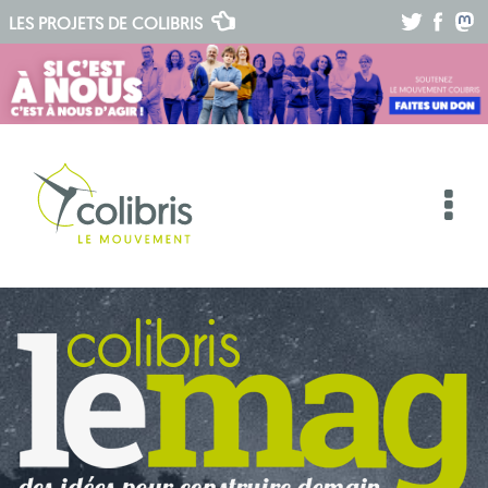
.
.
.
LES PROJETS DE
COLIBRIS