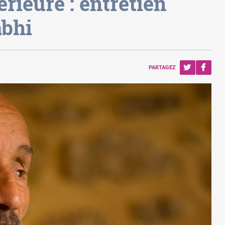
érieure : entretien
abhi
PARTAGEZ