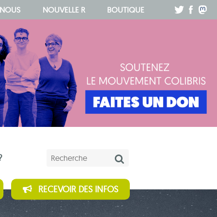
.
.
.
 NOUS
NOUVELLE R
BOUTIQUE
Mots-clés
?
RECEVOIR DES INFOS