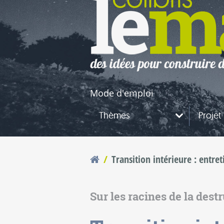
naires
questions
Mode d'emploi
Thèmes
Projet
Transition intérieure : entre
Vous êtes ici
Sur les racines de la dest