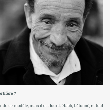
rtifère ?
rtir de ce modèle, mais il est lourd, établi, bétonné, et tout