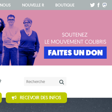
.
.
.
 NOUS
NOUVELLE R
BOUTIQUE
Mots-clés
?
RECEVOIR DES INFOS