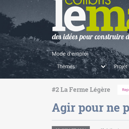
naires
questions
Mode d'emploi
Thèmes
Projet
#2 La Ferme Légère
Rep
Agir pour ne p