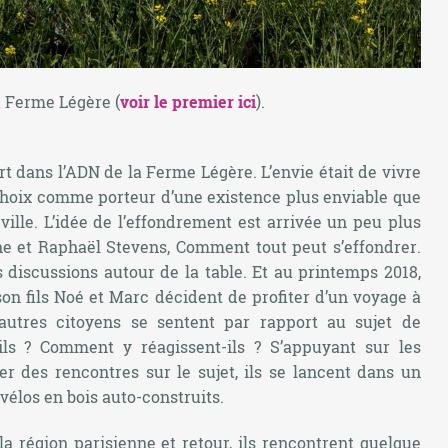
a Ferme Légère (
voir le premier ici
).
t dans l’ADN de la Ferme Légère. L’envie était de vivre
choix comme porteur d’une existence plus enviable que
ille. L’idée de l’effondrement est arrivée un peu plus
gne et Raphaël Stevens,
Comment tout peut s’effondrer
.
s discussions autour de la table. Et au printemps 2018,
 son fils Noé et Marc décident de profiter d’un voyage à
 autres citoyens se sentent par rapport au sujet de
ils ? Comment y réagissent-ils ? S’appuyant sur les
r des rencontres sur le sujet, ils se lancent dans un
 vélos en bois auto-construits.
 la région parisienne et retour, ils rencontrent quelque