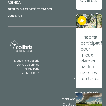
diversité.
AGENDA
OFFRES D’ACTIVITÉ ET STAGES
CONTACT
Habiter autrement
L’habitat
participatif
pour
mieux
vivre et
Mouvement Colibris
204 rue de Crimée
habiter
75 019 Paris
dans les
01 42 15 50 17
territoires
rapport d'activité
presse
espace cotisants
mentions légales & crédits
Creative Commons BY-SA