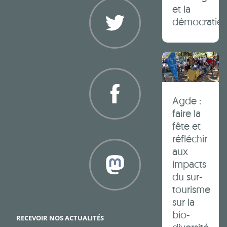
et la
démocratie 
Twitter
Agde :
faire la
fête et
Facebook
réfléchir
aux
impacts
du sur-
tourisme
sur la
Framapiaf
bio-
RECEVOIR NOS ACTUALITÉS