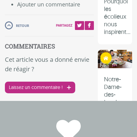
Pourquoi
Ajouter un commentaire
les
écolieux
nous
RETOUR
PARTAGEZ
inspirent...
COMMENTAIRES
Habiter autrement
Cet article vous a donné envie
de réagir ?
Notre-
Dame-
Laissez un commentaire !
des-
Landes :
une
zone
d’expérimen
face à