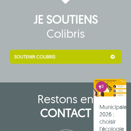
l’effondrem
?
JE SOUTIENS
Colibris
Autres
articles
SOUTENIR COLIBRIS
Démocrati
Restons en
Municipales
CONTACT
2026 :
choisir
l’écologie