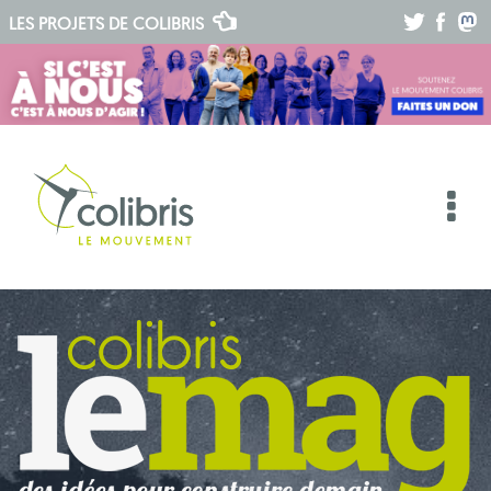
.
.
.
LES PROJETS DE
COLIBRIS