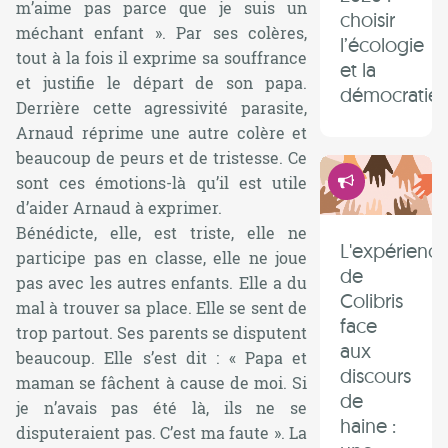
m’aime pas parce que je suis un
choisir
méchant enfant ». Par ses colères,
l’écologie
tout à la fois il exprime sa souffrance
et la
et justifie le départ de son papa.
démocratie 
Derrière cette agressivité parasite,
Arnaud réprime une autre colère et
beaucoup de peurs et de tristesse. Ce
Démocrati
sont ces émotions-là qu’il est utile
d’aider Arnaud à exprimer.
Bénédicte, elle, est triste, elle ne
L'expérienc
participe pas en classe, elle ne joue
de
pas avec les autres enfants. Elle a du
Colibris
mal à trouver sa place. Elle se sent de
face
trop partout. Ses parents se disputent
aux
beaucoup. Elle s’est dit : « Papa et
discours
maman se fâchent à cause de moi. Si
de
je n’avais pas été là, ils ne se
haine :
disputeraient pas. C’est ma faute ». La