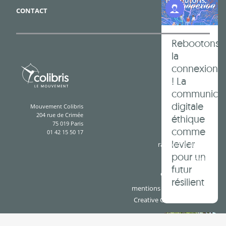
Programme Jeunes
CONTACT
Rebootons
la
connexion
! La
communicat
digitale
Mouvement Colibris
204 rue de Crimée
éthique
75 019 Paris
comme
01 42 15 50 17
levier
rapport d'activité
pour un
presse
futur
espace cotisants
résilient
mentions légales & crédits
Creative Commons BY-SA
Démocrati