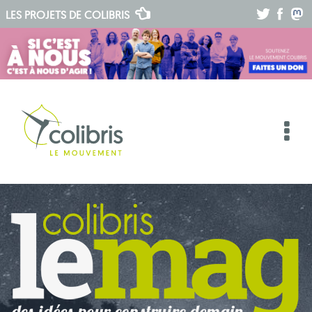
.
.
.
LES PROJETS DE
COLIBRIS