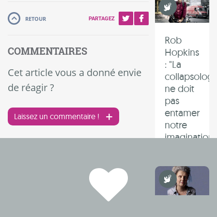
Non Violence
RETOUR
PARTAGEZ
Rob
COMMENTAIRES
Hopkins
: "La
Cet article vous a donné envie
collapsologi
de réagir ?
ne doit
pas
entamer
Laissez un commentaire !
notre
imagination"
Non Violence
Communiqu