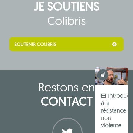
JE SOUTIENS
sans
violence
Colibris
pour
rendre
la lutte
forte et
SOUTENIR COLIBRIS
joyeuse
Non Violence
Restons en
Introduct
CONTACT
à la
résistance
non
violente