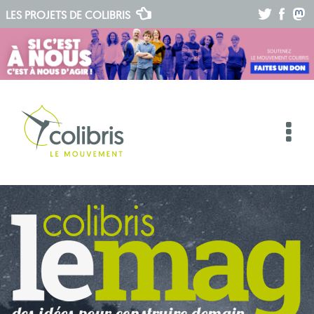
.
.
.
LES PROJETS DE
COLIBRIS