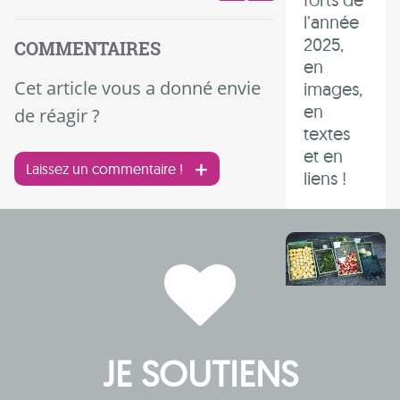
l’année
2025,
COMMENTAIRES
en
Cet article vous a donné envie
images,
en
de réagir ?
textes
et en
Laissez un commentaire !
liens !
Pétition
contre
JE SOUTIENS
la Loi
Duplomb