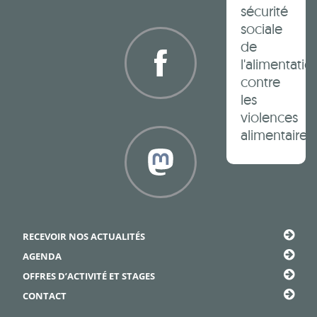
sécurité
Twitter
sociale
de
l'alimentatio
contre
les
Facebook
violences
alimentaires
Framapiaf
RECEVOIR NOS ACTUALITÉS
AGENDA
OFFRES D’ACTIVITÉ ET STAGES
CONTACT