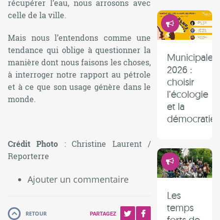
récupérer l’eau, nous arrosons avec
celle de la ville.
Démocrati
Mais nous l’entendons comme une
tendance qui oblige à questionner la
Municipales
manière dont nous faisons les choses,
2026 :
à interroger notre rapport au pétrole
choisir
et à ce que son usage génère dans le
l’écologie
monde.
et la
démocratie 
Crédit Photo
: Christine Laurent /
Démocrati
Reporterre
Ajouter un commentaire
Les
temps
RETOUR
PARTAGEZ
forts de