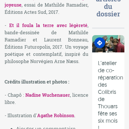
du
joyeuse
, essai de Mathilde Ramadier,
Éditions Actes Sud, 2017.
dossier
-
Et il foula la terre avec légèreté
,
bande-dessinée de Mathilde
En transition
Ramadier et Laurent Bonneau,
Éditions Futuropolis, 2017. Un voyage
poétique et contemplatif, inspiré du
philosophe Norvégien Arne Næss.
L’atelier
de co-
réparation
Crédits illustration et photos :
des
Colibris
- Chapô :
Nadine Wuchenauer
, licence
de
libre.
Thouars
fête ses
- Illustration d'
Agathe Robinson
.
six mois
!
Ajouter un commentaire