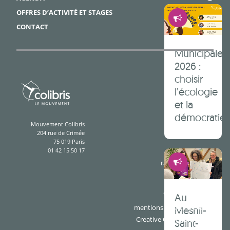
Démocrati
OFFRES D’ACTIVITÉ ET STAGES
CONTACT
Municipales
2026 :
choisir
l’écologie
et la
démocratie 
Mouvement Colibris
204 rue de Crimée
75 019 Paris
01 42 15 50 17
Démocrati
rapport d'activité
presse
espace cotisants
Au
mentions légales & crédits
Mesnil-
Creative Commons BY-SA
Saint-