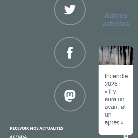
Autres
articles
Twitter
Incendie
Facebook
2026 :
« il y
aura un
avant et
un
Framapiaf
après »
RECEVOIR NOS ACTUALITÉS
AGENDA