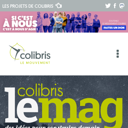
.
.
.
LES PROJETS DE
COLIBRIS