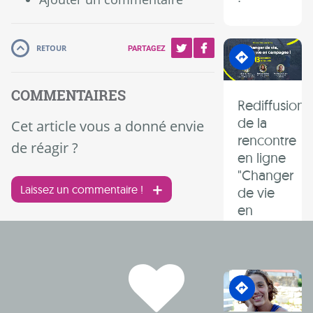
En transition
RETOUR
PARTAGEZ
COMMENTAIRES
Rediffusion
de la
Cet article vous a donné envie
rencontre
de réagir ?
en ligne
"Changer
Laissez un commentaire !
de vie
en
campagne"
En transition