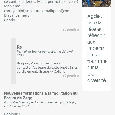
ce contexte décris. Me le permettez - vous?
Mon email :
candy(point)snoeck(at)gmail(point)com
D'avance merci!
Agde :
Candy
faire la
fête et
répondre
réfléchir
aux
Re
impacts
Permalien
Soumis par
gregory
le
26 avril
du sur-
2019
tourisme
Bonjour, Vous pouvez bien sûr
sur la
contacter l'auteure de cette photo ! Bien
cordialement, Gregory / Colibris
bio-
répondre
diversité.
Nouvelles formations à la facilitation du
Forum de Zegg !
Permalien
Soumis par
Elsa du Forum d... (non vérifié)
le
17 janvier 2022
Bonjour !