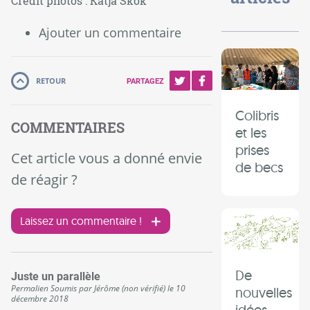
Crédit photos : Katja Skok
Ajouter un commentaire
RETOUR
PARTAGEZ
Colibris
COMMENTAIRES
et les
prises
Cet article vous a donné envie
de becs
de réagir ?
Laissez un commentaire !
De
Juste un parallèle
Permalien
Soumis par
Jérôme (non vérifié)
le
10
nouvelles
décembre 2018
idées