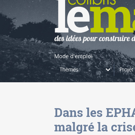
naires
questions
Mode d'emploi
Thèmes
Projet
Dans les EPH
malgré la cris