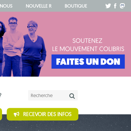
.
.
.
 NOUS
NOUVELLE R
BOUTIQUE
Mots-clés
?
RECEVOIR DES INFOS