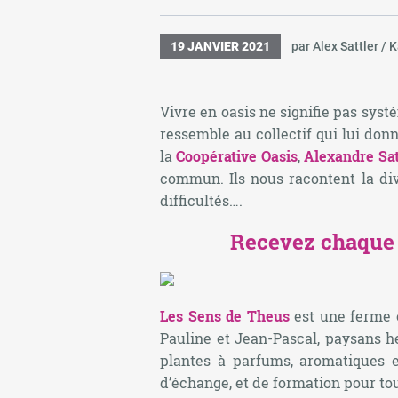
19 JANVIER 2021
par Alex Sattler / 
Vivre en oasis ne signifie pas syst
ressemble au collectif qui lui don
la
Coopérative Oasis
,
Alexandre Sat
commun. Ils nous racontent la div
difficultés….
Recevez chaque 
Les Sens de Theus
est une ferme 
Pauline et Jean-Pascal, paysans h
plantes à parfums, aromatiques e
d’échange, et de formation pour to