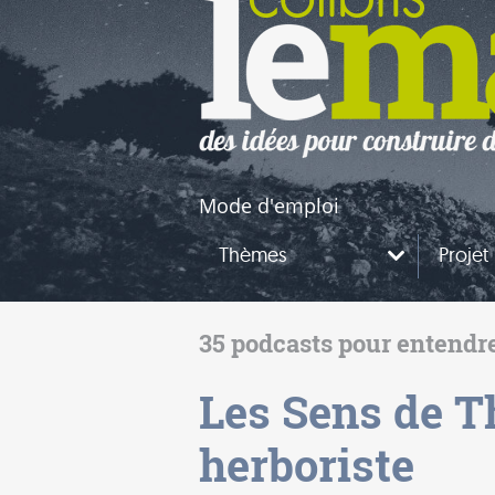
naires
questions
Mode d'emploi
Thèmes
Projet
35 podcasts pour entendre 
Les Sens de Th
herboriste