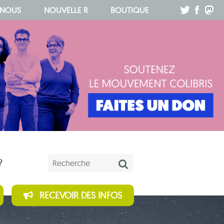
.
.
.
 NOUS
NOUVELLE R
BOUTIQUE
Mots-clés
?
RECEVOIR DES INFOS