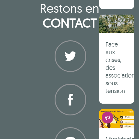
Restons en
CONTACT
Face
aux
crises,
des
associations
Twitter
sous
tension
Démocrati
Facebook