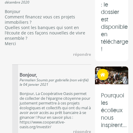
décembre 2020
: le
dossier
Bonjour
Comment financez vous ces projets
est
immobiliers ?
disponible
Quelles sont les banques qui sont en
l’écoute de ces façons nouvelles de vivre
en
ensemble ?
télécharge
Merci
!
répondre
Habiter autrement
Bonjour,
Permalien
Soumis par
gabrielle (non vérifié)
le
04 janvier 2021
Bonjour, La Coopérative Oasis permet
Pourquoi
de collecter de l'épargne citoyenne pour
les
justement permettre à ces projets
écologiques et collectifs qui ont du mal à
écolieux
avoir avoir accès au prêt bancaire à se
nous
ginancer ! Pour en savoir plus :
https://www.cooperative-
inspirent...
oasis.org/investir/
répondre