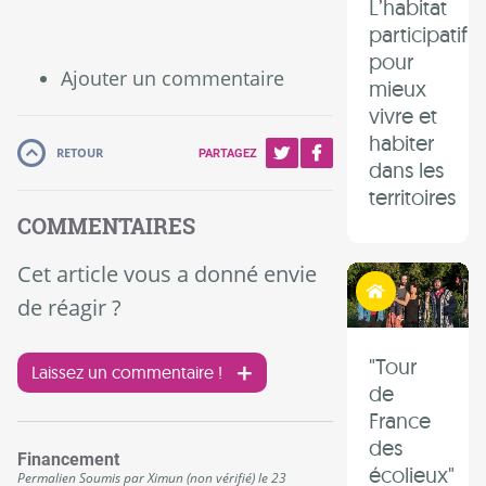
L’habitat
participatif
pour
Ajouter un commentaire
mieux
vivre et
habiter
RETOUR
PARTAGEZ
dans les
territoires
COMMENTAIRES
Cet article vous a donné envie
Habiter autrement
de réagir ?
"Tour
Laissez un commentaire !
de
France
des
Financement
écolieux"
Permalien
Soumis par
Ximun (non vérifié)
le
23