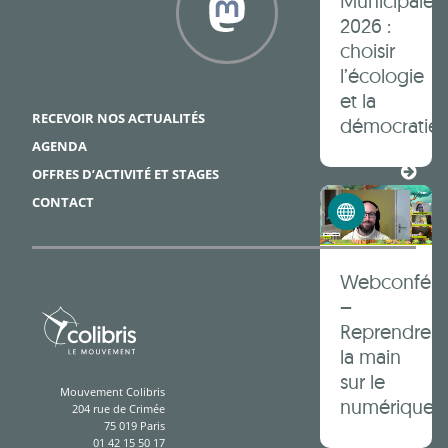
Municipales
2026 :
choisir
l’écologie
Framapiaf
et la
RECEVOIR NOS ACTUALITÉS
démocratie 
AGENDA
OFFRES D’ACTIVITÉ ET STAGES
Numérique éthique
CONTACT
Webconfér
–
Reprendre
la main
sur le
Mouvement Colibris
numérique
204 rue de Crimée
75 019 Paris
01 42 15 50 17