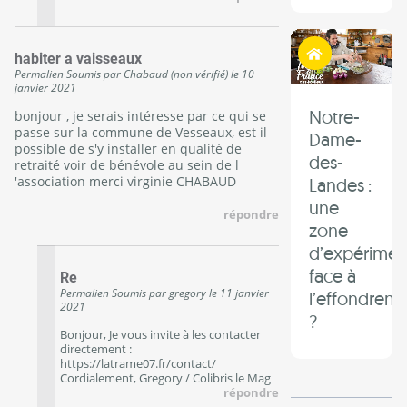
Habiter autrement
habiter a vaisseaux
Permalien
Soumis par
Chabaud (non vérifié)
le
10
janvier 2021
Notre-
bonjour , je serais intéresse par ce qui se
passe sur la commune de Vesseaux, est il
Dame-
possible de s'y installer en qualité de
des-
retraité voir de bénévole au sein de l
'association merci virginie CHABAUD
Landes :
une
répondre
zone
d’expérimen
face à
Re
Permalien
Soumis par
gregory
le
11 janvier
l’effondrem
2021
?
Bonjour, Je vous invite à les contacter
directement :
https://latrame07.fr/contact/
Cordialement, Gregory / Colibris le Mag
répondre