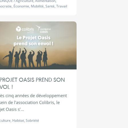
ONIQUE
/
Agriculture
,
Alimentation
,
ocratie
,
Économie
,
Mobilité
,
Santé
,
Travail
 PROJET OASIS PREND SON
VOL !
ès cinq années de développement
ein de l'association Colibris, le
et Oasis s'...
culture
,
Habitat
,
Sobriété