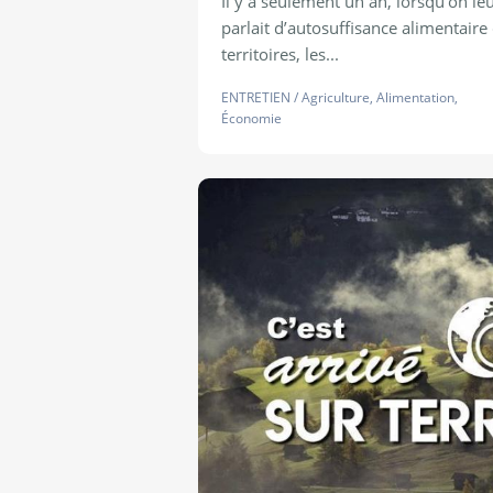
Il y a seulement un an, lorsqu’on le
parlait d’autosuffisance alimentaire
territoires, les...
ENTRETIEN
/
Agriculture
,
Alimentation
,
Économie