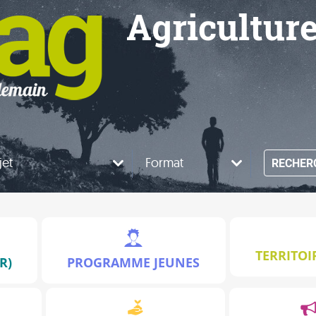
Agricultur
jet
Format
RECHER
TERRITOI
R)
PROGRAMME JEUNES