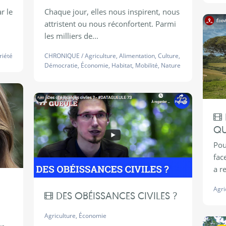
r le
Chaque jour, elles nous inspirent, nous
attristent ou nous réconfortent. Parmi
les milliers de...
riété
CHRONIQUE
/
Agriculture
,
Alimentation
,
Culture
,
Démocratie
,
Économie
,
Habitat
,
Mobilité
,
Nature
QU
Pou
fac
a r
Agri
DES OBÉISSANCES CIVILES ?
Agriculture
,
Économie