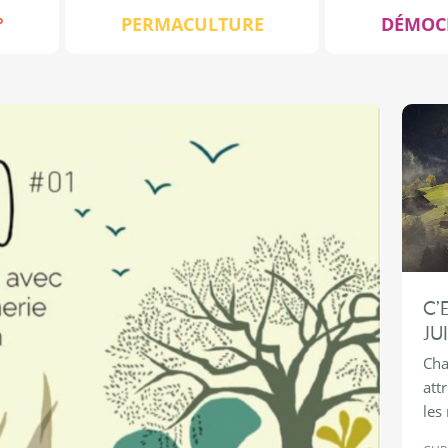
°
PERMACULTURE
DÉMOC
C’
JU
Cha
att
les 