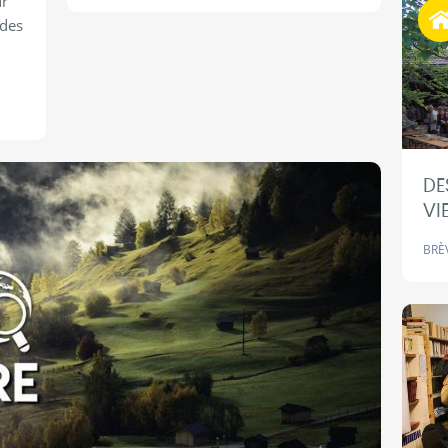
ur
 des
DE
VI
BRÈ