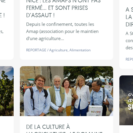
NE
NICE : LES AMAPS N’ONT PAS
FERMÉ… ET SONT PRISES
A 
 !
D’ASSAUT !
LA
DI
Depuis le confinement, toutes les
s,
Amap (association pour le maintien
A S
d'une agriculture...
con
des 
REPORTAGE
/
Agriculture
,
Alimentation
REP
DE LA CULTURE À