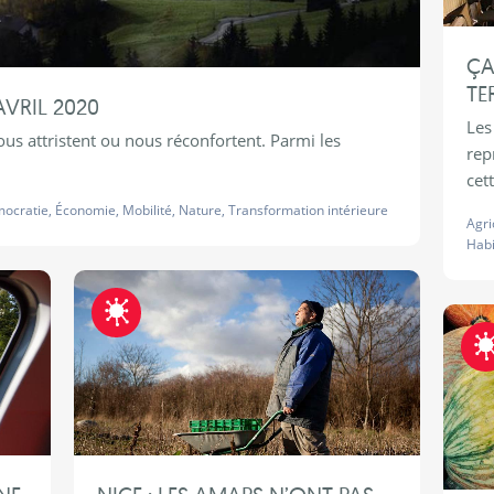
ÇA
TE
AVRIL 2020
Les
ous attristent ou nous réconfortent. Parmi les
rep
cet
ocratie
,
Économie
,
Mobilité
,
Nature
,
Transformation intérieure
Agri
Habi
Fraternite-COVID19