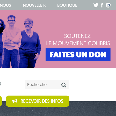
.
.
.
 NOUS
NOUVELLE R
BOUTIQUE
Mots-clés
?
RECEVOIR DES INFOS