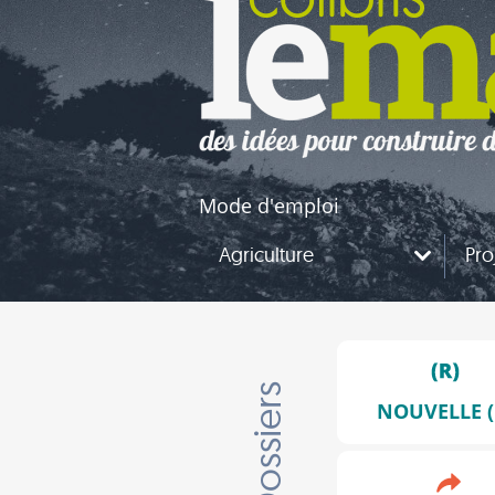
naires
questions
Mode d'emploi
Agriculture
Pro
Dossiers
NOUVELLE (