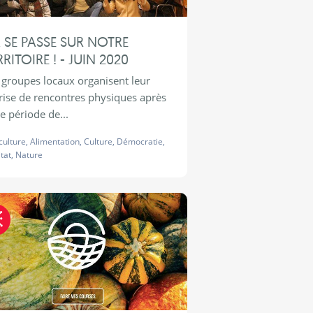
 SE PASSE SUR NOTRE
RRITOIRE ! - JUIN 2020
 groupes locaux organisent leur
rise de rencontres physiques après
te période de...
culture
,
Alimentation
,
Culture
,
Démocratie
,
tat
,
Nature
Fraternite-COVID19