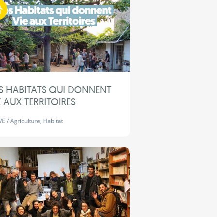
Habiter autrement
S HABITATS QUI DONNENT
E AUX TERRITOIRES
VE
/
Agriculture
,
Habitat