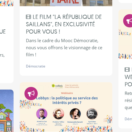
LE FILM "LA RÉPUBLIQUE DE
SAILLANS", EN EXCLUSIVITÉ
UE
POUR VOUS !
Dans le cadre du Mooc Démocratie,
nous vous offrons le visionnage de ce
film !
rs,
Démocratie
WE
PO
Démocratie
Ret
rés
que
Dém