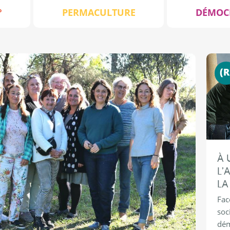
°
PERMACULTURE
DÉMOC
À 
L’
LA
Fac
soc
dém