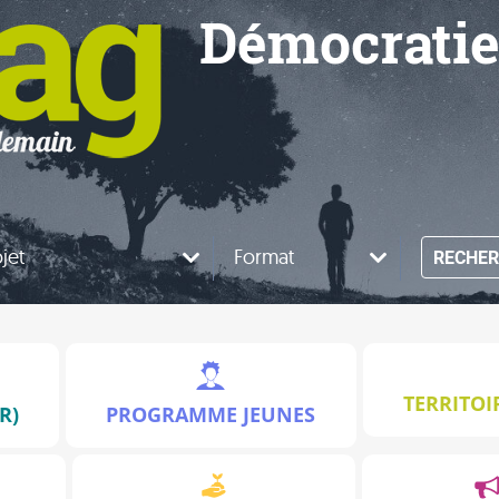
Démocrati
jet
Format
RECHER
TERRITOI
R)
PROGRAMME JEUNES