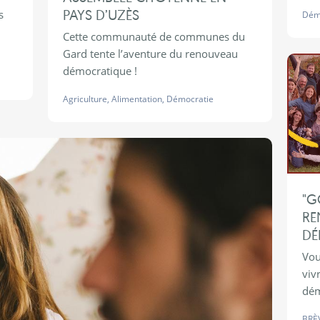
PAYS D’UZÈS
s
Dém
Cette communauté de communes du
Gard tente l’aventure du renouveau
démocratique !
Agriculture
,
Alimentation
,
Démocratie
"G
RE
DÉ
Vou
viv
dém
BRÈ