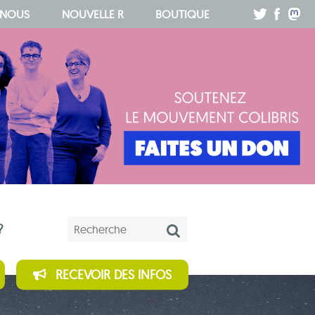
.
.
.
 NOUS
NOUVELLE R
BOUTIQUE
Mots-clés
?
RECEVOIR DES INFOS