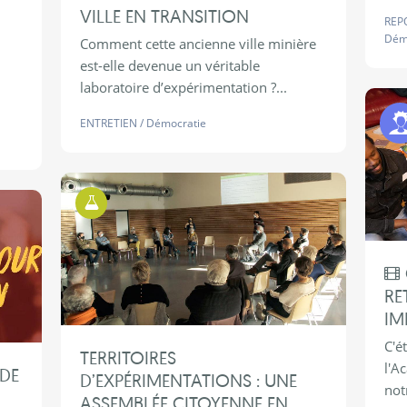
VILLE EN TRANSITION
REP
Dém
Comment cette ancienne ville minière
est-elle devenue un véritable
laboratoire d’expérimentation ?...
ENTRETIEN
/
Démocratie
Territoires d'Expérimentations
RE
IM
C'é
TERRITOIRES
l'A
DE
D’EXPÉRIMENTATIONS : UNE
not
ASSEMBLÉE CITOYENNE EN