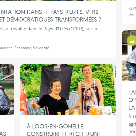
REP
NTATION DANS LE PAYS D'UZÈS. VERS
Dém
 ET DÉMOCRATIQUES TRANSFORMÉES ?
 a travaillé dans le Pays d’Uzès (CCPU), sur la
ocratie
,
Économie
,
Solidarité
LA
OP
LA
À U
agr
À LOOS-EN-GOHELLE,
nou
AS
CONSTRUIRE LE RÉCIT D'UNE