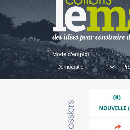
naires
questions
Mode d'emploi
Démocratie
Pro
Dossiers
NOUVELLE (