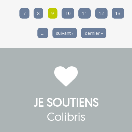
7
8
9
10
11
12
13
…
suivant ›
dernier »
JE SOUTIENS
Colibris