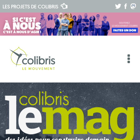
.
.
.
LES PROJETS DE
COLIBRIS