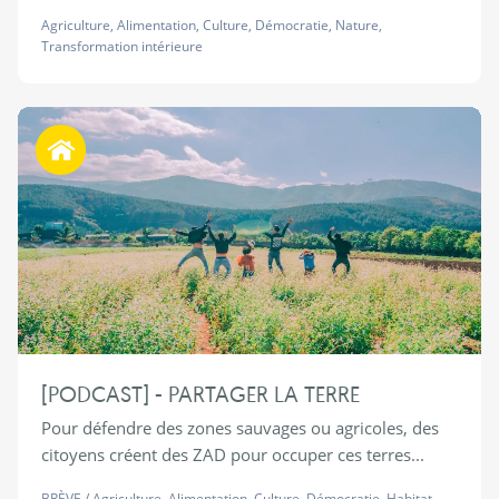
Agriculture
,
Alimentation
,
Culture
,
Démocratie
,
Nature
,
Transformation intérieure
Habiter autrement
[PODCAST] - PARTAGER LA TERRE
Pour défendre des zones sauvages ou agricoles, des
citoyens créent des ZAD pour occuper ces terres...
BRÈVE
/
Agriculture
,
Alimentation
,
Culture
,
Démocratie
,
Habitat