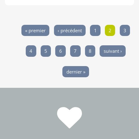
« premier
‹ précédent
1
2
3
Pages
4
5
6
7
8
suivant ›
dernier »